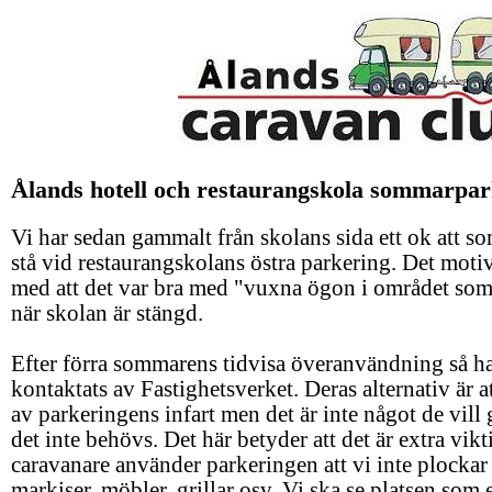
---
Ålands hotell och restaurangskola sommarpar
Vi har sedan gammalt från skolans sida ett ok att s
stå vid restaurangskolans östra parkering. Det moti
med att det var bra med "vuxna ögon i området so
när skolan är stängd.
Efter förra sommarens tidvisa överanvändning så ha
kontaktats av Fastighetsverket. Deras alternativ är a
av parkeringens infart men det är inte något de vill
det inte behövs. Det här betyder att det är extra vikt
caravanare använder parkeringen att vi inte plockar
markiser, möbler, grillar osv. Vi ska se platsen som 